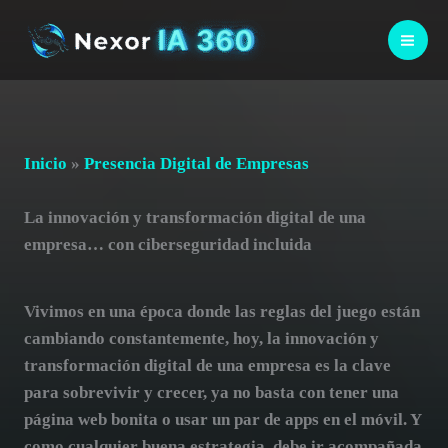
Ir
al
contenido
Inicio
»
Presencia Digital de Empresas
La innovación y transformación digital de una
empresa… con ciberseguridad incluida
Vivimos en una época donde las reglas del juego están
cambiando constantemente, hoy,
la innovación y
transformación digital de una empresa
es la clave
para sobrevivir y crecer,
ya no basta con tener una
página web bonita o usar un par de apps en el móvil
.
Y
como cualquier buena estrategia, debe ir acompañada