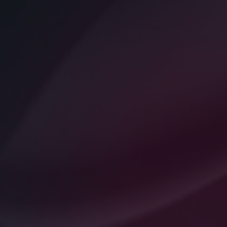
“La tecnología que necesitas, ni más ni menos”
💻 Asesoría Informática
TECNOLOGÍA QUE TRABAJE PARA MÍ