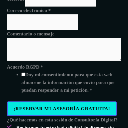
Correo electrónico
*
Comentario o mensaje
Acuerdo RGPD
*
Doy mi consentimiento para que esta web
almacene la información que envío para que
puedan responder a mi petición.
*
¡RESERVAR MI ASESORÍA GRATUITA!
¿Qué hacemos en esta sesión de Consultoría Digital?
Revisamos tu estrategia digital,
te diremos sin